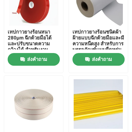
เกี่ยวกับเรา
เทปกาวยางร้อนหนา
เทปกาวยางร้อนชนิดผ้า
ทัวร์โรงงาน
280μm ฉีกด้วยมือได้
ฝ้ายแบบฉีกด้วยมือและมี
และปรับขนาดความ
ความหนืดสูง สำหรับการ
กว้างได้ สำหรับงาน
บรรจุภัณฑ์แบบยืดหยุ่น
ควบคุมคุณภาพ
อุตสาหกรรม
และการติดฉลาก ความ
ส่งคำถาม
ส่งคำถาม
ยาว 15 เมตร - 30 เมตร
ติดต่อเรา
ขออ้าง
เทปกาวร้อนละลาย
เทปกาวติดพรม