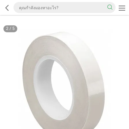
2
/
5