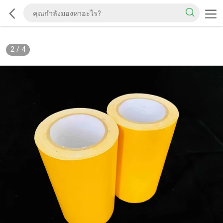
2
/
4