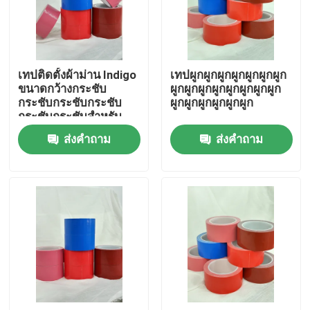
เกี่ยวกับเรา
เทปติดตั้งผ้าม่าน Indigo
เทปผูกผูกผูกผูกผูกผูกผูก
ทัวร์โรงงาน
ขนาดกว้างกระชับ
ผูกผูกผูกผูกผูกผูกผูกผูก
กระชับกระชับกระชับ
ผูกผูกผูกผูกผูกผูก
กระชับกระชับสําหรับ
ควบคุมคุณภาพ
พื้นที่เรียบร้อยและ
ส่งคำถาม
ส่งคำถาม
ปลอดภัย
ติดต่อเรา
ขออ้าง
เทปกาวร้อนละลาย
เทปกาวติดพรม