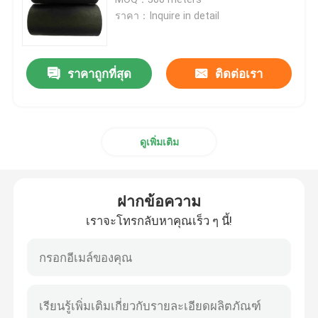
ราคา：Inquire in detail
เทปโฟมสองหน้า
ราคาถูกที่สุด
ติดต่อเรา
เทปกาวยืดออกได้
บล็อกร้อนละลาย
ดูเพิ่มเติม
เทปกระดาษทิชชู่สองหน้า
ฝากข้อความ
เทปติดเพลทเฟล็กโซกราฟี
เราจะโทรกลับหาคุณเร็ว ๆ นี้!
เทปโอนกาว
เทปกาวแบบถอดได้