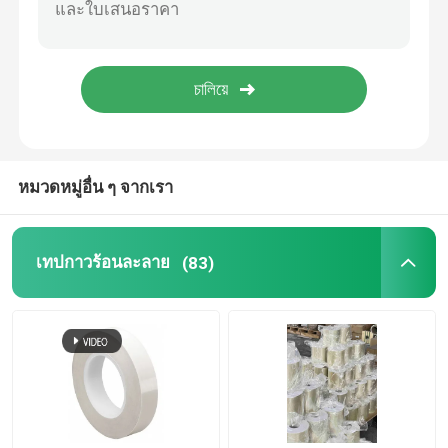
เทปกาวฟิล์ม
เทปกาวกาวไวต่อแรงกด
สต๊อกกาวละลายร้อน
หมวดหมู่อื่น ๆ จากเรา
เทปกาวร้อนละลาย
(83)