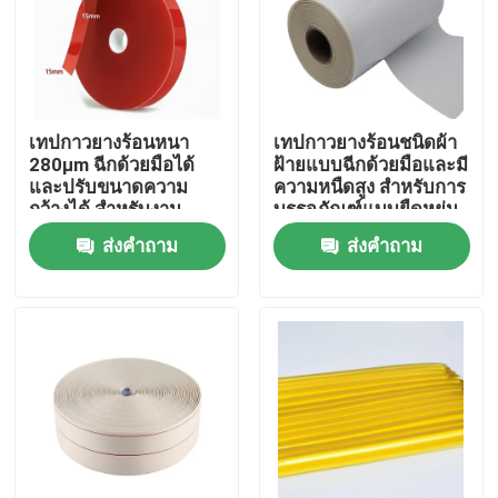
เกี่ยวกับเรา
ทัวร์โรงงาน
เทปกาวยางร้อนหนา
เทปกาวยางร้อนชนิดผ้า
280μm ฉีกด้วยมือได้
ฝ้ายแบบฉีกด้วยมือและมี
และปรับขนาดความ
ความหนืดสูง สำหรับการ
ควบคุมคุณภาพ
กว้างได้ สำหรับงาน
บรรจุภัณฑ์แบบยืดหยุ่น
อุตสาหกรรม
และการติดฉลาก ความ
ส่งคำถาม
ส่งคำถาม
ยาว 15 เมตร - 30 เมตร
ติดต่อเรา
ขออ้าง
เทปกาวร้อนละลาย
เทปกาวติดพรม