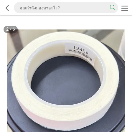
2
/
6