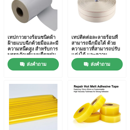
เกี่ยวกับเรา
ทัวร์โรงงาน
เทปกาวยางร้อนชนิดผ้า
เทปติดต่อละลายร้อนที่
ฝ้ายแบบฉีกด้วยมือและมี
สามารถฉีกมือได้ ด้วย
ความหนืดสูง สำหรับการ
ความยาวที่สามารถปรับ
ควบคุมคุณภาพ
บรรจุภัณฑ์แบบยืดหยุ่น
แต่งได้ และความ
และการติดฉลาก ความ
ทนทานต่ออุณหภูมิสูง
ส่งคำถาม
ส่งคำถาม
ยาว 15 เมตร - 30 เมตร
สําหรับการใช้งานใน
ติดต่อเรา
อุตสาหกรรม
ขออ้าง
เทปกาวร้อนละลาย
เทปกาวติดพรม