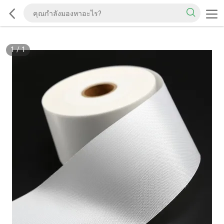
1
/
1