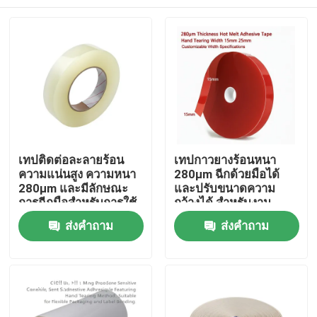
เทปติดต่อละลายร้อน
เทปกาวยางร้อนหนา
ความแน่นสูง ความหนา
280μm ฉีกด้วยมือได้
280μm และมีลักษณะ
และปรับขนาดความ
การฉีกมือสําหรับการใช้
กว้างได้ สำหรับงาน
ในอุตสาหกรรม
อุตสาหกรรม
บ้าน
ส่งคำถาม
ส่งคำถาม
ผลิตภัณฑ์
วิดีโอ