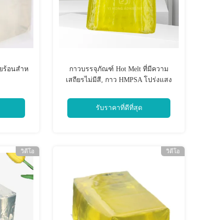
ร้อนสําห
กาวบรรจุภัณฑ์ Hot Melt ที่มีความ
เสถียรไม่มีสี, กาว HMPSA โปร่งแสง
รับราคาที่ดีที่สุด
วิดีโอ
วิดีโอ