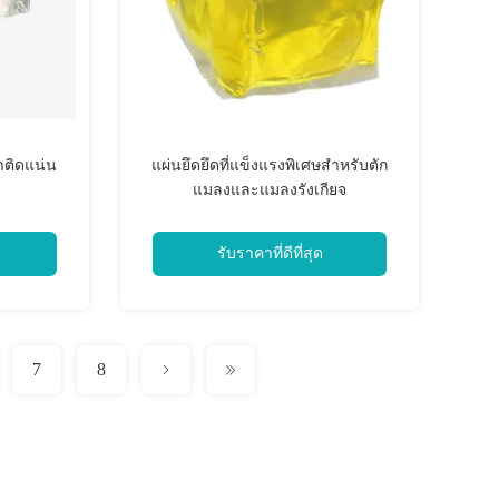
ําติดแน่น
แผ่นยึดยึดที่แข็งแรงพิเศษสําหรับตัก
แมลงและแมลงรังเกียจ
รับราคาที่ดีที่สุด
7
8